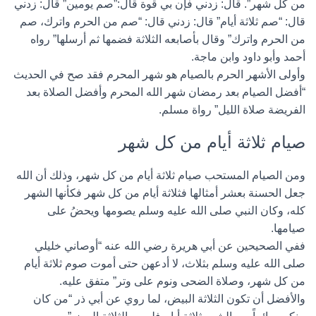
من كل شهر”. قال: زدني فإن بي قوة قال:”صم يومين” قال: زدني
قال: “صم ثلاثة أيام” قال: زدني قال: “صم من الحرم واترك، صم
من الحرم واترك” وقال بأصابعه الثلاثة فضمها ثم أرسلها” رواه
أحمد وأبو داود وابن ماجة.
وأولى الأشهر الحرم بالصيام هو شهر المحرم فقد صح في الحديث
“أفضل الصيام بعد رمضان شهر الله المحرم وأفضل الصلاة بعد
الفريضة صلاة الليل” رواة مسلم.
صيام ثلاثة أيام من كل شهر
ومن الصيام المستحب صيام ثلاثة أيام من كل شهر، وذلك أن الله
جعل الحسنة بعشر أمثالها فثلاثة أيام من كل شهر فكأنها الشهر
كله، وكان النبي صلى الله عليه وسلم يصومها ويحضُ على
صيامها.
ففي الصحيحين عن أبي هريرة رضي الله عنه “أوصاني خليلي
صلى الله عليه وسلم بثلاث، لا أدعهن حتى أموت صوم ثلاثة أيام
من كل شهر، وصلاة الضحى ونوم على وتر” متفق عليه.
والأفضل أن تكون الثلاثة البيض، لما روي عن أبي ذر “من كان