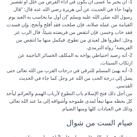
1- أن يجبر ما عسى أن يكون في أداء الفرض من خلل أو تقصير
ولهذا جاء في الحديث عن أبي هريرة رضي الله عنه قال: “قال
رسول الله صلى الله عليه وسلم “إن أول ما يحاسب به العبد يوم
القيامة من عمله صلاته، فإن صلحت فقد أفلح وأنجح، وإن فسدت
فقد خاب وخسر، فإن انتقص من فريضته شيئاً، قال الرب عز
وجل: انظروا هل لعبدي من تطوع، فيكمل منها ما انتقص من
الفريضة” رواه الترمذي.
2- أنه رصيد احتياطي يواجه به المكلف الخسائر الناجمة عن
ارتكاب السيئات.
3- أنه يهيئ المسلم للترقي في درجات القرب من الله تعالى حتى
يصل إلى درجة الحب من الله عز وجل كما جاء في الحديث
القدسي.
من أجل ذلك فتح الإسلام باب التطوع لأرباب الهمم والعزائم ليأخذ
كل بحظه منها تبعاً لمدى طموحه وأشواقه إلى ما عند الله تعالى
وذلك في العبادات كلها ومنها الصيام.
صيام الست من شوال