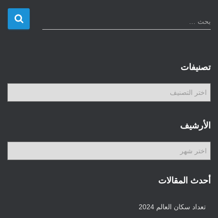
ا
بحث …
ل
ب
ح
ث
تصنيفات
ع
ن
ت
:
ص
ن
ي
الأرشيف
ف
ا
ا
ت
ل
أ
ر
أحدث المقالات
ش
ي
تعداد سكان العالم 2024
ف