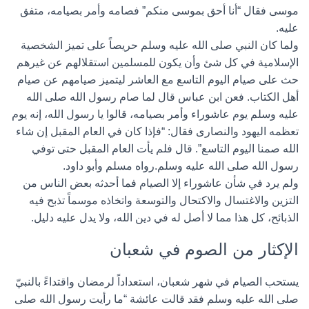
موسى فقال “أنا أحق بموسى منكم” فصامه وأمر بصيامه، متفق
عليه.
ولما كان النبي صلى الله عليه وسلم حريصاً على تميز الشخصية
الإسلامية في كل شئ وأن يكون للمسلمين استقلالهم عن غيرهم
حث على صيام اليوم التاسع مع العاشر ليتميز صيامهم عن صيام
أهل الكتاب. فعن ابن عباس قال لما صام رسول الله صلى الله
عليه وسلم يوم عاشوراء وأمر بصيامه، قالوا يا رسول الله، إنه يوم
تعظمه اليهود والنصارى فقال: “فإذا كان في العام المقبل إن شاء
الله صمنا اليوم التاسع”. قال فلم يأت العام المقبل حتى توفي
رسول الله صلى الله عليه وسلم.رواه مسلم وأبو داود.
ولم يرد في شأن عاشوراء إلا الصيام فما أحدثه بعض الناس من
التزين والاغتسال والاكتحال والتوسعة واتخاذه موسماً تذبح فيه
الذبائح، كل هذا مما لا أصل له في دين الله، ولا يدل عليه دليل.
الإكثار من الصوم في شعبان
يستحب الصيام في شهر شعبان، استعداداً لرمضان واقتداءً بالنبيّ
صلى الله عليه وسلم فقد قالت عائشة “ما رأيت رسول الله صلى