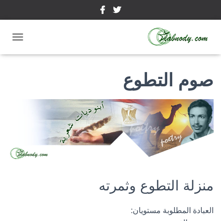
ت
ب
د
ي
صوم التطوع
ل
ا
ل
ت
ن
ق
ل
منزلة التطوع وثمرته
العبادة المطلوبة مستويان: