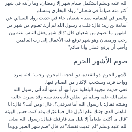
الله عليه وسلم استكمل صيام شهر إلا رمضان، وما رأيته في شهر
أكثر منه صياماً في شعبان” رواه البخاري ومسلم.
والسر في اهتمامه بصيام شعبان جاء في حديث رواه النسائي عن
أسامة بن زيد: قال: قلت يا رسول الله لم أرك تصوم من شهر من
الشهور ما تصوم من شعبان قال “ذاك شهر يغفل الناس عنه بين
رجب ورمضان وهو شهر ترفع فيه الأعمال إلى رب العالمين
وأحب أن يرفع عملي وأنا صائم”
صوم الأشهر الحرم
الأشهر الحرم: ذو القعدة- ذو الحجة- المحرم- رجب” ثلاثة سرد
وواحد فرد، ويستحب الإكثار من الصيام فيها.
ففي حديث مجيبة الباهلية عن أبيها أو عمها أنه أتى رسول الله
صلى الله عليه وسلم ثم انطلق فأتاه بعد سنة وقد تغيرت حالته
وهيئته فقال: يا رسول الله أما تعرفني؟، قال: ومن أنت؟ قال: أنا
الباهلي الذي جئتك عام الأول قال فما غيّرك وقد كنت حسن الهيئة
“قال ما أكلت طعاماً إلا بليل منذ فارقتك فقال: رسول الله صلى
الله عليه وسلم “لم عذبت نفسك” ثم قال “صم شهر الصبر ويوماً