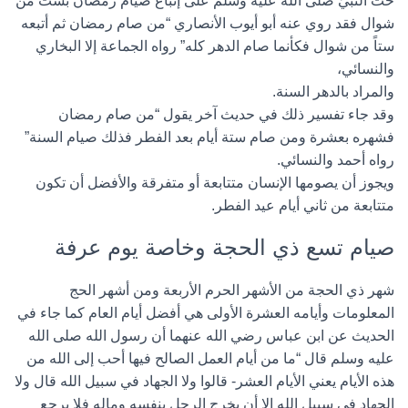
حث النبيّ صلى الله عليه وسلم على إتْباع صيام رمضان بست من
شوال فقد روي عنه أبو أيوب الأنصاري “من صام رمضان ثم أتبعه
ستاً من شوال فكأنما صام الدهر كله” رواه الجماعة إلا البخاري
والنسائي،
والمراد بالدهر السنة.
وقد جاء تفسير ذلك في حديث آخر يقول “من صام رمضان
فشهره بعشرة ومن صام ستة أيام بعد الفطر فذلك صيام السنة”
رواه أحمد والنسائي.
ويجوز أن يصومها الإنسان متتابعة أو متفرقة والأفضل أن تكون
متتابعة من ثاني أيام عيد الفطر.
صيام تسع ذي الحجة وخاصة يوم عرفة
شهر ذي الحجة من الأشهر الحرم الأربعة ومن أشهر الحج
المعلومات وأيامه العشرة الأولى هي أفضل أيام العام كما جاء في
الحديث عن ابن عباس رضي الله عنهما أن رسول الله صلى الله
عليه وسلم قال “ما من أيام العمل الصالح فيها أحب إلى الله من
هذه الأيام يعني الأيام العشر- قالوا ولا الجهاد في سبيل الله قال ولا
الجهاد في سبيل الله إلا أن يخرج الرجل بنفسه وماله فلا يرجع