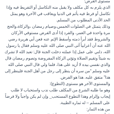
مستوى الفرض:
الذي يلزم به كل مكلف ولا يقبل منه التكاسل أو التفريط فيه وإذا
تكاسل أو فرط فيه يأثم في الدنيا ويعاقب في الآخرة وهو يمثل
الحد الأدنى المطلوب من المسلم.
وذلك يتمثل في الصلوات الخمس،وصيام رمضان ،والزكاة،والحج
مرة واحدة في العمر، والفرد إذا أدى الفرض مستوفي الأركان
والشروط فقد أبرأ ذمته وأسقط الإثم عنه فعن أبي هريرة رضي
الله عنه أن أعرابياً أتى النبي صلى الله عليه وسلم فقال يا رسول
الله، دلني على عمل إذا عملته دخلت الجنة قال: تعبد الله لا تشرك
به شيئاً وتقيم الصلاة وتؤتي الزكاة المفروضة وتصوم رمضان قال
والذي نفسي بيده لا أزيد على هذا، فلما ولي قال النبي صلى الله
عليه وسلم “من سره أن ينظر إلى رجل من أهل الجنة فلينظر إلى
هذا” متفق عليه. هذا هو الفرض.
والمستوى الآخر هو مستوى (التطوع):
وهو ما طلبه الشرع من المكلف طلب ندب واستحباب لا طلب
إيجاب وإلزام وهذا التطوع المستحب_ وإن لم يكن واجباً ولا فرضاً
على المسلم – له ثماره الطيبة.
من هذه الثمار: