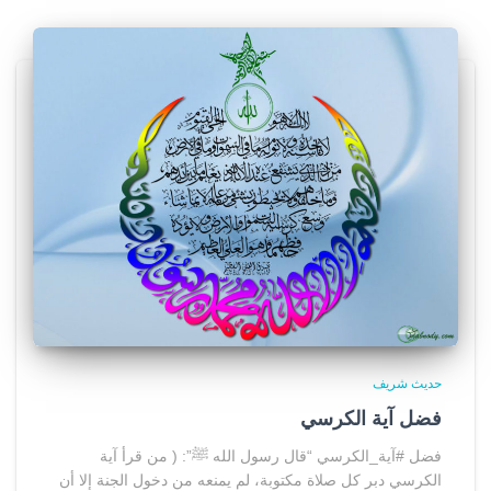
حديث شريف
فضل آية الكرسي
فضل #آية_الكرسي “قال رسول الله ﷺ”: ( من قرأ آية
الكرسي دبر كل صلاة مكتوبة، لم يمنعه من دخول الجنة إلا أن