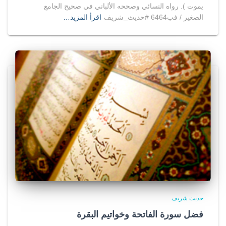
يموت ). رواه النسائي وصححه الألباني في صحيح الجامع
الصغير / فب6464 #حديث_شريف
اقرأ المزيد…
حديث شريف
فضل سورة الفاتحة وخواتيم البقرة