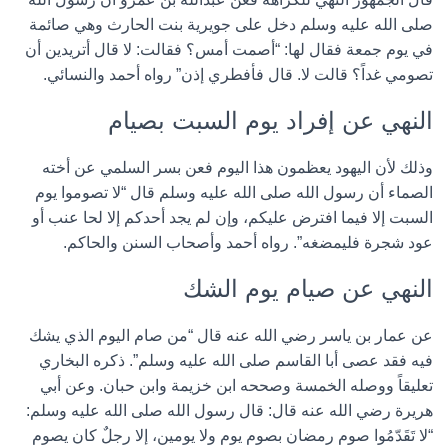
صلى الله عليه وسلم دخل على جويرية بنت الحارث وهي صائمة
في يوم جمعة فقال لها: “أصمت أمس؟ فقالت: لا قال أتريدين أن
تصومي غداً؟ قالت لا. قال فأفطري إذن” رواه أحمد والنسائي.
النهي عن إفراد يوم السبت بصيام
وذلك لأن اليهود يعظمون هذا اليوم فعن بسر السلمي عن أخته
الصماء أن رسول الله صلى الله عليه وسلم قال “لا تصوموا يوم
السبت إلا فيما افترض عليكم، وإن لم يجد أحدكم إلا لحا عنب أو
عود شجرة فليمضغه”. رواه أحمد وأصحاب السنن والحاكم.
النهي عن صيام يوم الشك
عن عمار بن ياسر رضي الله عنه قال “من صام اليوم الذي يشك
فيه فقد عصى أبا القاسم صلى الله عليه وسلم”. ذكره البخاري
تعليقاً ووصله الخمسة وصححه ابن خزيمة وابن حبان. وعن أبي
هريرة رضي الله عنه قال: قال رسول الله صلى الله عليه وسلم:
“لا تَقَدّمُوا صوم رمضان بصوم يوم ولا يومين، إلا رجلٌ كان يصوم