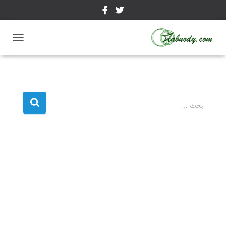
ت
ب
د
ي
ل
ا
ا
ل
بحث …
ل
ت
ن
ب
ق
ح
ل
ث
ع
ن
: