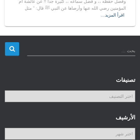
وفضل حفظه ،، و فضل سماعه ،، كثيرة جداً !! عن عائشة أم
المؤمنين رضي الله عنها وأرضاها عن النبي ﷺ قال: ” مثل
اقرأ المزيد…
ا
بحث …
ل
ب
ح
ث
تصنيفات
ع
ن
ت
:
ص
ن
ي
الأرشيف
ف
ا
ا
ت
ل