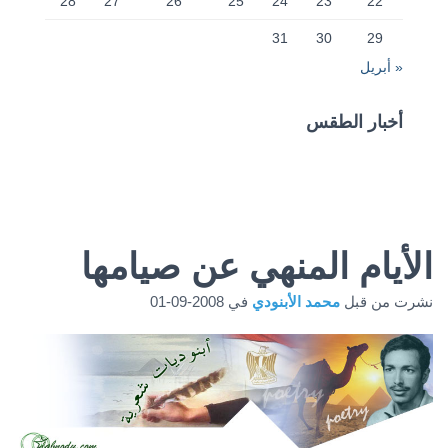
28
27
26
25
24
23
22
31
30
29
« أبريل
أخبار الطقس
CAIRO WEATHER
الأيام المنهي عن صيامها
نشرت من قبل
محمد الأبنودي
في
2008-09-01