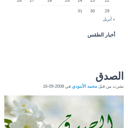
28
27
26
25
24
23
22
31
30
29
« أبريل
أخبار الطقس
CAIRO WEATHER
الصدق
نشرت من قبل
محمد الأبنودي
في
2008-09-16