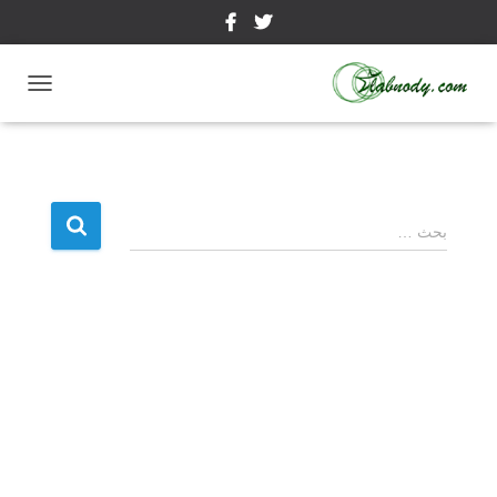
ت
ب
د
ي
ل
ا
ا
ل
بحث …
ل
ت
ن
ب
ق
ح
ل
ث
ع
ن
: