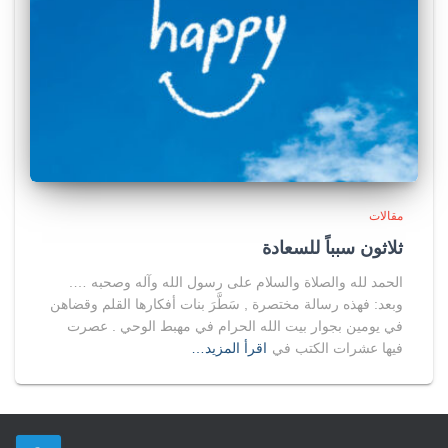
مقالات
ثلاثون سبباً للسعادة
الحمد لله والصلاة والسلام على رسول الله وآله وصحبه ….
وبعد: فهذه رسالة مختصرة , سَطَّرَ بنات أفكارها القلم وقضاهن
في يومين بجوار بيت الله الحرام في مهبط الوحي . عصرت
فيها عشرات الكتب في
اقرأ المزيد…