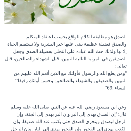
الصدق هو مطابقة الكلام للواقع بحسب اعتقاد المتكلم .
والصدق فضيلة عظيمة يبنى عليها خير البشرية ولا تستقيم الحياة
إلا بها ولذلك حث الله عباده على التحلي بفضيلة الصدق وجعل
الصديقين في المرتبة التالية للنبيين، قبل الشهداء والصالحين، قال
تعالى:
“ومن يطع الله والرسول فأولئك مع الذين أنعم الله عليهم من
النبيين والصديقين والشهداء والصالحين وحسن أولئك رفيقا””
النساء :69″
وعن ابن مسعود رضي الله عنه عن النبي صلى الله عليه وسلم
قال: “إن الصدق يهدي إلى البر وإن البر يهدي إلى الجنة، وإن
الرجل ليصدق ويتحرى الصدق حتى يكتب عند الله صديقا، وإن
الكذب يهدي إلى الفجور وإن الفجور يهدي إلى النار، وإن الرجل