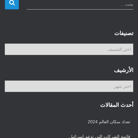
ا
بحث …
ل
ب
ح
ث
تصنيفات
ع
ن
ت
:
ص
ن
ي
الأرشيف
ف
ا
ا
ت
ل
أ
ر
أحدث المقالات
ش
ي
تعداد سكان العالم 2024
ف
قائمة الشركات التي تدعم إسرائيل