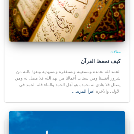
مقالات
كيف تحفظ القرآن
الحمد لله نحمده ونستعينه ونستغفره ونستهديه ونعوذ بالله من
شرور أنفسنا ومن سيئات أعمالنا من يهد الله فلا مضل له ومن
يضلل فلا هادي له نحمده هو أهل الحمد والثناء فله الحمد في
الأولى والآخرة
اقرأ المزيد…