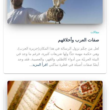
مقالات
صفات العرب وأخلاقهم
لعل من حِكَم نزول الرسالة في هذا المكان(جزيرة العرب)،
وهي حكمة مهمة جدًّا ولها تفريعات كثيرة، فرغم ما وجد في
البيئة العربيّة من أدواء كالظلم، والقهر، والعصبية، فقد وجد
أيضًا صفات أصيلة في فطرة ساكني
اقرأ المزيد…