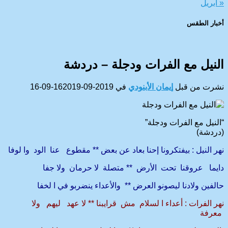
« أبريل
أخبار الطقس
CAIRO WEATHER
النيل مع الفرات ودجلة – دردشة
نشرت من قبل
إيمان الأبنودي
في
2019-09-16
2019-09-16
“النيل مع الفرات ودجلة”
(دردشة)
نهر النيل : بيفتكرونا إحنا بعاد عن بعض ** مقطوع عنا الود وا لوفا
دايما عروقنا تحت الأرض ** متصلة لا حرمان ولا جفا
حالفين ولادنا ليصونو العرض ** والأعداء ينضربو في ا لخفا
نهر الفرات : أعداء ا لسلام مش قرايبنا ** لا عهد ليهم ولا
معرفة