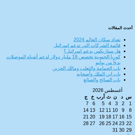
أحدث المقالات
تعداد سكان العالم 2024
قائمة الشركات التي تدعم إسرائيل
هل ستاربكس يدعم إسرائيل؟
كوريا الجنوبية تخصص 19 مليار دولار لدعم أشباه الموصلات
بدءاً من يوليو
باب الحمامة والثعلب ومالك الحزين
باب ابن الملك وأصحابه
باب السائح والصائغ
أغسطس 2026
س
د
ن
ث
أرب
خ
ج
7
6
5
4
3
2
1
14
13
12
11
10
9
8
21
20
19
18
17
16
15
28
27
26
25
24
23
22
31
30
29