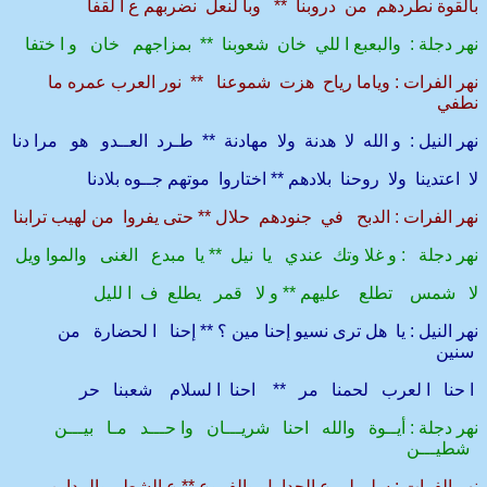
بالقوة نطردهم من دروبنا ** وبا لنعل نضربهم ع ا لقفا
نهر دجلة : والبعبع ا للي خان شعوبنا ** بمزاجهم خان و ا ختفا
نهر الفرات : وياما رياح هزت شموعنا ** نور العرب عمره ما
نطفي
نهر النيل : و الله لا هدنة ولا مهادنة ** طـرد العــدو هو مرا دنا
لا اعتدينا ولا روحنا بلادهم ** اختاروا موتهم جــوه بلادنا
نهر الفرات : الدبح في جنودهم حلال ** حتى يفروا من لهيب ترابنا
نهر دجلة : و غلا وتك عندي يا نيل ** يا مبدع الغنى والموا ويل
لا شمس تطلع عليهم ** و لا قمر يطلع ف ا لليل
نهر النيل : يا هل ترى نسيو إحنا مين ؟ ** إحنا ا لحضارة من
سنين
ا حنا ا لعرب لحمنا مر ** احنا ا لسلام شعبنا حر
نهر دجلة : أيــوة والله احنا شريـــان وا حـــد مـا بيـــن
شطيـــن
نهر الفرات : سلم لي ع الجداول والفروع ** ع الشط والمداين