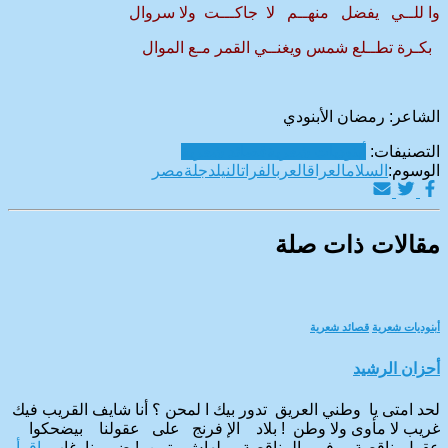
وا للــي يفضل منهــم لا جاكـــت ولا سروال
بكـرة تطــلع شمس ويغنــي القمر مـع الموال
الشاعر: رمضان الأبنودي
التصنيفات:
أبنوديات شعرية
قصائد شعرية
الوسوم:
السلام
العراق
العرب
الفرات
النيل
دجلة
مصر
مقالات ذات صلة
أبنوديات شعرية
قصائد شعرية
أحزان الرشيد
لحد امتى يا وطني العريق تدور بيك ا لمحن ؟ أنا شايف القريب فيك
غريب لا مأوى ولا وطن ! بلاد الإ فرنج على عقولنا بيضحكوا
عقول ناقصة وفي المناقصة ملهاش تمن ! ضميرنا غاب
اقرأ