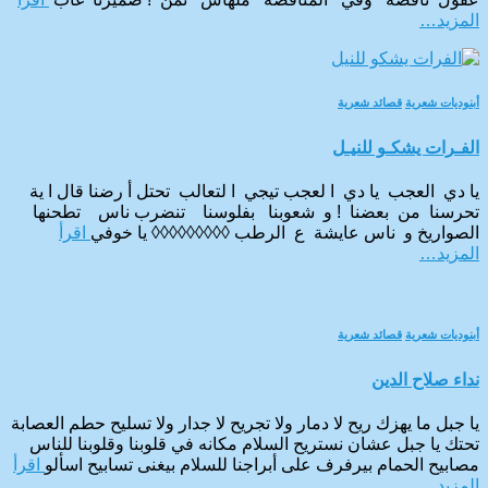
المزيد…
أبنوديات شعرية
قصائد شعرية
الفـرات يشكـو للنيـل
يا دي العجب يا دي ا لعجب تيجي ا لتعالب تحتل أ رضنا قال ا ية
تحرسنا من بعضنا ! و شعوبنا بفلوسنا تنضرب ناس تطحنها
الصواريخ و ناس عايشة ع الرطب ◊◊◊◊◊◊◊◊◊ يا خوفي
اقرأ
المزيد…
أبنوديات شعرية
قصائد شعرية
نداء صلاح الدين
يا جبل ما يهزك ريح لا دمار ولا تجريح لا جدار ولا تسليح حطم العصابة
تحتك يا جبل عشان نستريح السلام مكانه في قلوبنا وقلوبنا للناس
مصابيح الحمام بيرفرف على أبراجنا للسلام بيغنى تسابيح اسألو
اقرأ
المزيد…