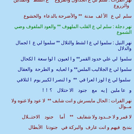
والزروع
سلم لي ع الأ لف مدنة ** والأضرحة بالدعاء والخشوع
نهر دجلة : سلم لي ع القلب الملهوف ** والعود الملفوف وضي
الشموع
نهر النيل : سلموا لي ع ا لشط والتلال ** سلموا لي ع ا لجمال
والدلال
سلموا لي علي خدود القمر** و ا لعيون ا لوا سعة ا لكحال
سلموا لي ع الجلاليب الملس** و ا لعبايه و الطرحة والعقال
سلموا لي ع ا لوز ا لعرا قي ** و ا لنصر ا لكبير يوم ا لتلاقي
و عا ملين إ يه مع جنود الا حتلال ؟ ! !
نهر الفرات : الحال مايسرش و انت شايف ** لا عود ولا غنوه ولا
مــوال
لا قمر و لا خــدود ولا شفايف ** أما جنود الاحتــلال
بندبح فيهم و انت عارف والبركة في جنودنا الأبطال