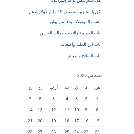
هل ستاربكس يدعم إسرائيل؟
كوريا الجنوبية تخصص 19 مليار دولار لدعم
أشباه الموصلات بدءاً من يوليو
باب الحمامة والثعلب ومالك الحزين
باب ابن الملك وأصحابه
باب السائح والصائغ
أغسطس 2026
س
د
ن
ث
أرب
خ
ج
7
6
5
4
3
2
1
14
13
12
11
10
9
8
21
20
19
18
17
16
15
28
27
26
25
24
23
22