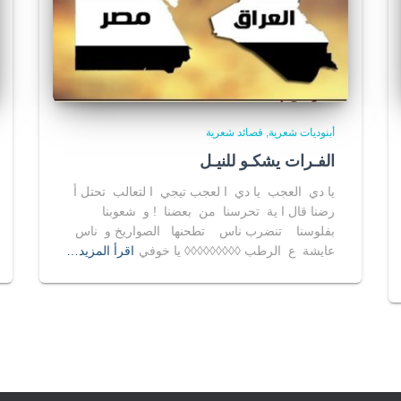
أبنوديات شعرية
قصائد شعرية
الفـرات يشكـو للنيـل
يا دي العجب يا دي ا لعجب تيجي ا لتعالب تحتل أ
رضنا قال ا ية تحرسنا من بعضنا ! و شعوبنا
بفلوسنا تنضرب ناس تطحنها الصواريخ و ناس
عايشة ع الرطب ◊◊◊◊◊◊◊◊◊ يا خوفي
اقرأ المزيد…