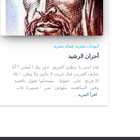
أبنوديات شعرية
قصائد شعرية
أحزان الرشيد
لحد امتى يا وطني العريق تدور بيك ا لمحن ؟ أنا
شايف القريب فيك غريب لا مأوى ولا وطن ! بلاد
الإ فرنج على عقولنا بيضحكوا عقول ناقصة
وفي المناقصة ملهاش تمن ! ضميرنا غاب
اقرأ المزيد…