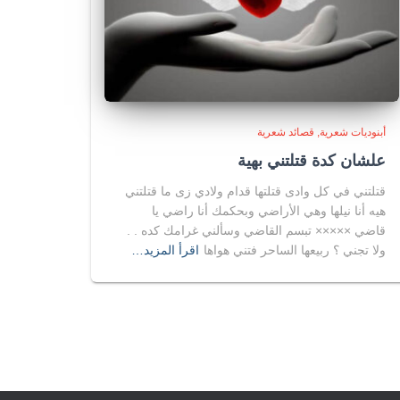
أبنوديات شعرية
قصائد شعرية
علشان كدة قتلتني بهية
قتلتني في كل وادى قتلتها قدام ولادي زى ما قتلتني
هيه أنا نيلها وهي الأراضي وبحكمك أنا راضي يا
قاضي ××××× تبسم القاضي وسألني غرامك كده . .
ولا تجني ؟ ربيعها الساحر فتني هواها
اقرأ المزيد…