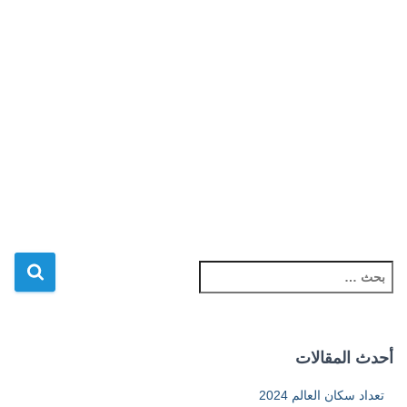
ا
ل
ب
ح
ث
أحدث المقالات
ع
ن
تعداد سكان العالم 2024