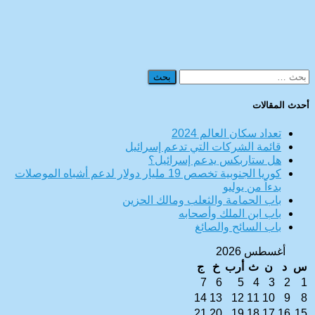
البحث
عن:
أحدث المقالات
تعداد سكان العالم 2024
قائمة الشركات التي تدعم إسرائيل
هل ستاربكس يدعم إسرائيل؟
كوريا الجنوبية تخصص 19 مليار دولار لدعم أشباه الموصلات
بدءاً من يوليو
باب الحمامة والثعلب ومالك الحزين
باب ابن الملك وأصحابه
باب السائح والصائغ
أغسطس 2026
س
د
ن
ث
أرب
خ
ج
7
6
5
4
3
2
1
14
13
12
11
10
9
8
21
20
19
18
17
16
15