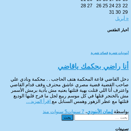
28
27
26
25
24
23
22
31
30
29
« أبريل
أخبار الطقس
CAIRO WEATHER
أبنوديات شعرية
قصائد شعرية
أنا راضي بحكمك ياقاضي
دخل القاضي قاعة المحكمة هتف الحاجب . . محكمة ونادي علي
صاحب القضية قضية مصري عاشق محترف وقف قدام القاضي
واعترف أنا اللي قتلت بهية قتلتها بعنيه مش بأدية برمش الأسمر
مش بالخنجر قتلها في كل موسم ربيع لجل ما فرح قلبها الوديع
قتلتها مع عطر الزهور وهمس السنابل مع
اقرأ المزيد…
بواسطة
إيمان الأبنودي
،
7 سنوات
5 سنوات
منذ
البحث
عن:
تصنيفات