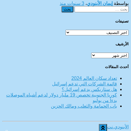
بواسطة
إيمان الأبنودي
،
3 سنوات
منذ
البحث
عن:
تصنيفات
تصنيفات
الأرشيف
الأرشيف
أحدث المقالات
تعداد سكان العالم 2024
قائمة الشركات التي تدعم إسرائيل
هل ستاربكس يدعم إسرائيل؟
كوريا الجنوبية تخصص 19 مليار دولار لدعم أشباه الموصلات
بدءاً من يوليو
باب الحمامة والثعلب ومالك الحزين
الأبنودي.نت