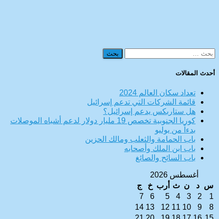
البحث
عن:
أحدث المقالات
تعداد سكان العالم 2024
قائمة الشركات التي تدعم إسرائيل
هل ستاربكس يدعم إسرائيل؟
كوريا الجنوبية تخصص 19 مليار دولار لدعم أشباه الموصلات
بدءاً من يوليو
باب الحمامة والثعلب ومالك الحزين
باب ابن الملك وأصحابه
باب السائح والصائغ
أغسطس 2026
س
د
ن
ث
أرب
خ
ج
7
6
5
4
3
2
1
14
13
12
11
10
9
8
21
20
19
18
17
16
15