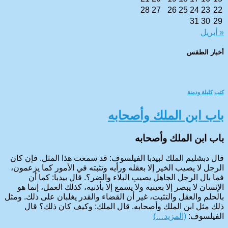
28
27
26
25
24
23
22
31
30
29
« أبريل
أخبار الطقس
CAIRO WEATHER
كتب
كليلة ودمنة
باب ابن الملك وأصحابه
باب ابن الملك وأصحابه
قال دبشليم الملك لبيدبا الفيلسوف: قد سمعت هذا المثل. فإن كان
الرجل لا يصيب الخير إلا بعقله ورأيه وتثبته في الأمور كما يزعمون،
فما بال الرجل الجاهل يصيب البلاء والضر؟. قال بيدبا: كما أن
الإنسان لا يبصر إلا بعينيه ولا يسمع إلا بأذنيه، كذلك العمل، إنما هو
بالحلم والعقل والتثبت، غير أن القضاء والقدر يغلبان على ذلك. ومثل
ذلك مثل ابن الملك وأصحابه. قال الملك: وكيف كان ذلك؟ قال
الفيلسوف:
(المزيد…)