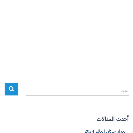
ا
بحث …
ل
ب
ح
ث
أحدث المقالات
ع
ن
تعداد سكان العالم 2024