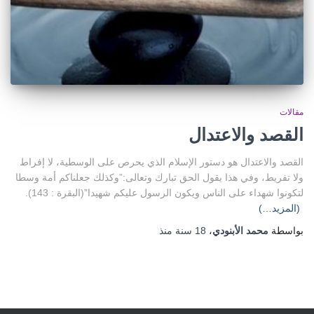
مقالات
القصد والاعتدال
القصد والاعتدال هو دستور الإسلام الذي يحرص على الوسطية، لا إفراط
ولا تفريط، وفي هذا يقول الحق تبارك وتعالى:”وكذلك جعلناكم أمة وسطا
لتكونوا شهداء على الناس ويكون الرسول عليكم شهيدا”(البقرة : 143).
(المزيد…)
بواسطة
محمد الأبنودي
،
18 سنة
منذ