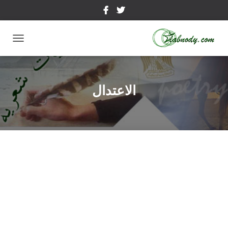
تبديل
التنقل
الاعتدال