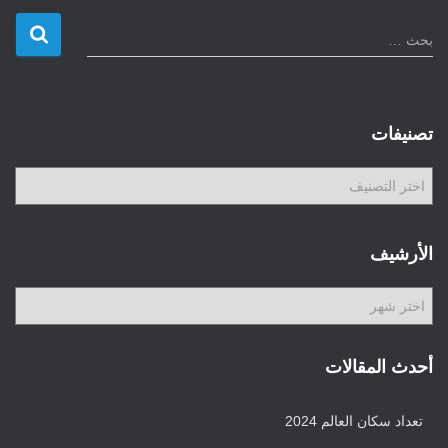
ا
بحث …
ل
ب
ح
ث
تصنيفات
ع
ن
ت
:
ص
ن
ي
الأرشيف
ف
ا
ا
ت
ل
أ
ر
أحدث المقالات
ش
ي
تعداد سكان العالم 2024
ف