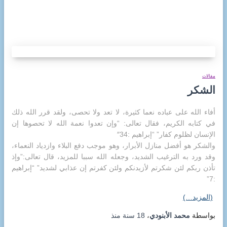
CAIRO WEATHER
مقالات
الشكر
أفاء الله على عباده نعما كثيرة، لا تعد ولا تحصى، ولقد قرر الله ذلك
في كتابه الكريم، فقال تعالى: “وإن تعدوا نعمة الله لا تحصوها إن
الإنسان لظلوم كفار” “إبراهيم :34″
والشكر هو أفضل منازل الأبرار، وهو موجب دفع البلاء وازدياد النعماء،
وقد ورد به الترغيب الشديد، وجعله الله سببا للمزيد، قال تعالى:”وإذ
تأذن ربكم لئن شكرتم لأزيدنكم ولئن كفرتم إن عذابي لشديد” “إبراهيم
:7”
(المزيد…)
بواسطة
محمد الأبنودي
،
18 سنة
منذ