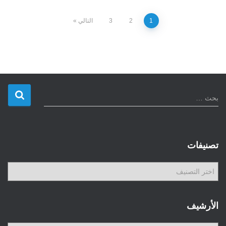
تعدد
1
2
3
التالي
صفحات
المقالات
ا
بحث …
ل
ب
ح
ث
تصنيفات
ع
ن
ت
:
ص
ن
ي
الأرشيف
ف
ا