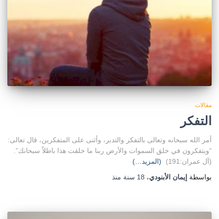
مقالات
التفكر
أمر الله سبحانه وتعالى بالتفكر والتدبر، وأثنى على المتفكرين، قال تعالى:
“ويتفكرون في خلق السموات والأرض ربنا ما خلقت هذا باطلاً سبحانك”.
(آل عمران:191)
(المزيد…)
بواسطة
إيمان الأبنودي
،
18 سنة
منذ