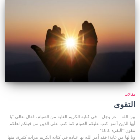
مقالات
التقوى
بين الله – عز وجل – في كتابه الكريم الغاية من الصيام، فقال تعالى:”يا
أيها الذين آمنوا كتب عليكم الصيام كما كتب على الذين من قبلكم لعلكم
تتقون””البقرة :183″
ويا لها من غاية! فقد أمر الله بها عباده في كتابه الكريم مرات كثيرة، منها