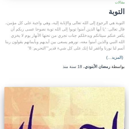
مقالات
التوبة
التوبة هي الرجوع إلى الله تعالى والإنابة إليه، وهي واجبة على كل مؤمن،
قال تعالى: “يا أيها الذين آمنوا توبوا إلى الله توبة نصوحا عسى ربكم أن
يكفر عنكم سيئاتكم ويدخلكم جنات تجري من تحتها الأنهار يوم لا يخزي
الله النبي والذين آمنوا معه، نورهم يسعى بين أيديهم وبأيمانهم يقولون ربنا
أتمم لنا نورنا واغفر لنا إنك على كل شيء قدير””التحريم: 8”
(المزيد…)
بواسطة
رمضان الأبنودي
،
18 سنة
منذ