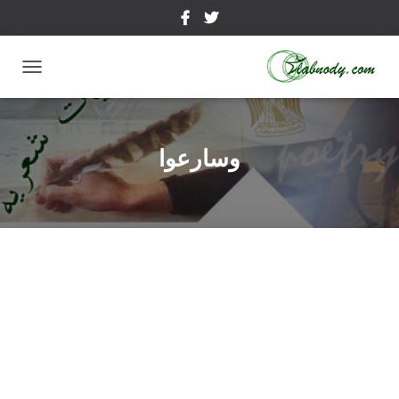
تبديل
التنقل
وسارعوا