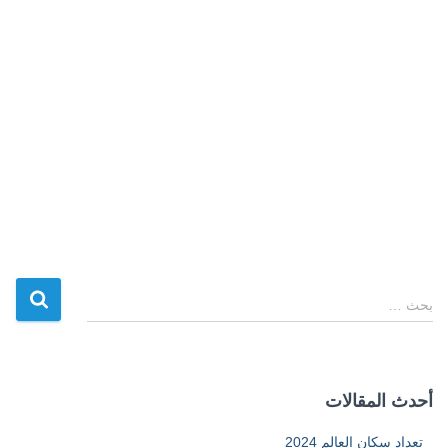
ا
بحث …
ل
ب
ح
ث
أحدث المقالات
ع
ن
تعداد سكان العالم 2024