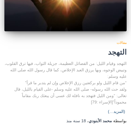
مقالات
التهجد
التهجد وقيام الليل: من الفضائل العظيمة، جزيلة الثواب، فيها ترق القلوب،
وتبيض الوجوه، وبها يرزق العبد الإخلاص، كما قال رسول الله صلى الله
عليه وسلم:
“من قام الليل ولو بركعتين رزق الإخلاص وإن لم يتدبر ما قرأ”
ولقد حث الله رسوله- صلى الله عليه وسلم -على القيام بالليل، قال
تعالى: “ومن الليل فتهجد به نافلة لك عسى أن يبعثك ربك مقاماً
محموداً”[الإسراء :79]
(المزيد…)
بواسطة
محمد الأبنودي
،
18 سنة
منذ