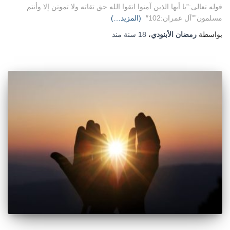
قوله تعالى:”يا أيها الذين آمنوا اتقوا الله حق تقاته ولا تموتن إلا وأنتم
مسلمون””آل عمران:102″
(المزيد…)
بواسطة
رمضان الأبنودي
،
18 سنة
منذ