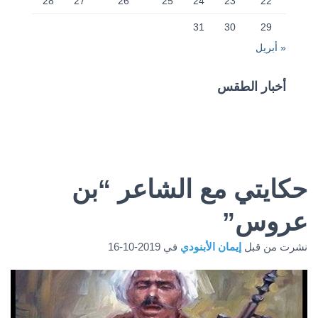
28
27
26
25
24
23
22
31
30
29
« أبريل
أخبار الطقس
CAIRO WEATHER
حكايتي مع الشاعر “بن
عروس”
نشرت من قبل
إيمان الأبنودي
في
2019-10-16