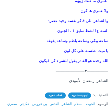
عمري ما كنت زييهم
ولا عمري ها كون
وا لشاعر اللي فاكر نفسة وحيد عصره
لسه ع ا لشط سايق ف ا لجنون
ساعة يبكي وساعة يلطم وساعة يقهقه
يا ميت بطسته علي كل لون
الله وحده هو القادر يقول للشيء كن فيكون
ـــــــــــــــــ♥ـــــــــــــــــــــــ
الشاعر: رمضان الأبنودي
التصنيفات:
أبنوديات شعرية
قصائد شعرية
الوسوم:
الحوت
السلام
الشاعر
القدس
بن عروس
حكايتي
مصري