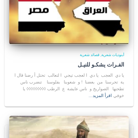
أبنوديات شعرية
قصائد شعرية
الفـرات يشكـو للنيـل
يا دي العجب يا دي ا لعجب تيجي ا لتعالب تحتل أ رضنا قال ا
ية تحرسنا من بعضنا ! و شعوبنا بفلوسنا تنضرب ناس
تطحنها الصواريخ و ناس عايشة ع الرطب ◊◊◊◊◊◊◊◊◊ يا
خوفي
اقرأ المزيد…