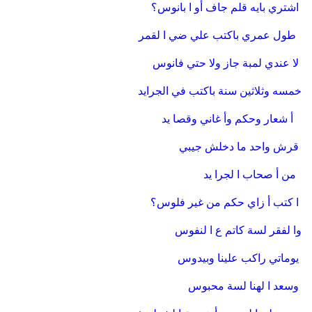
اشتري بايه قلم جاف أو ا بانوس؟
طول عمري باكتب علي ضي ا لقمر
لا عندي لمبة جاز ولا حتي فانوس
خمسه وثلاثين سنة باكتب في الجرايد
أ شعار وحكم وأ غاني وقصا يد
قرش واحد ما دخلش جيبي
من أ صحاب ا لجرا يد
ا كتب أ زاي حكم من غير فلوس؟
وا لفقر لسة كاتم ع ا لنفوس
يوماتي راكب علينا وبيدوس
وسعد ا لهنا لسة محبوس