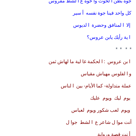
جوه بطن ا لحوت وأ خوه ع ا لشط مفروس
كل واحد فينا جوة نفسه أ سير
إلا ا لمنافق وحضرة ا لديوس
ا ية رأيك يابن عروس؟
* * * *
ا بن عروس : ا لحكمة غا لية ما لهاش ثمن
و ا لفلوس مهياش مقياس
عملة متداولة- كما الأيام- بين ا لناس
يوم ليك ويوم عليك
ويوم لعب شكور ويوم لعباس
أنت موا ل شاعر ع ا لشط جوا ل
أ نت قصة ورواية