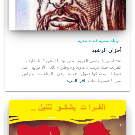
أبنوديات شعرية
قصائد شعرية
أحزان الرشيد
لحد امتى يا وطني العريق تدور بيك ا لمحن ؟ أنا شايف
القريب فيك غريب لا مأوى ولا وطن ! بلاد الإ فرنج على
عقولنا بيضحكوا عقول ناقصة وفي المناقصة ملهاش
تمن ! ضميرنا غاب
اقرأ المزيد…