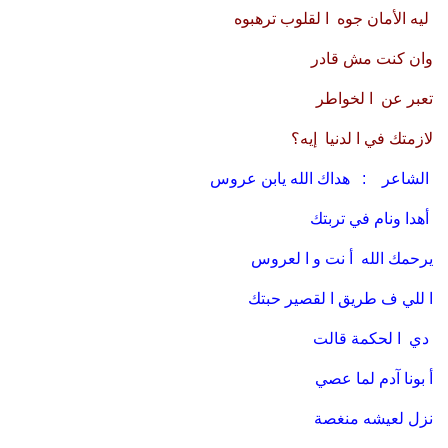
ليه الأمان جوه ا لقلوب ترهبوه
وان كنت مش قادر
تعبر عن ا لخواطر
لازمتك في ا لدنيا إيه؟
الشاعر : هداك الله يابن عروس
أهدا ونام في تربتك
يرحمك الله أ نت و ا لعروس
ا للي ف طريق ا لقصير حبتك
دي ا لحكمة قالت
أ بونا آدم لما عصي
نزل لعيشه منغصة