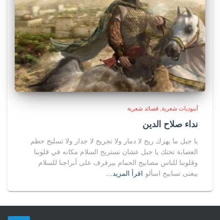
أبنوديات شعرية
قصائد شعرية
نداء صلاح الدين
يا جبل ما يهزك ريح لا دمار ولا تجريح لا جدار ولا تسليح حطم
العصابة تحتك يا جبل عشان نستريح السلام مكانه في قلوبنا
وقلوبنا للناس مصابيح الحمام بيرفرف على أبراجنا للسلام
بيغنى تسابيح اسألو
اقرأ المزيد…