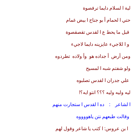
لية ا لسلام دايما ترفصوة
حتي ا لحمام أ بو جناح ا بيض غمام
قبل ما يحط ع ا لقدس تقصقصوة
و ا للاجيء عايزينه دايما لاجيء
ومن أرض أ جداده هو وأ ولاده تطردوه
ولو شفتم شبه ا لمسيح
علي جدران ا لقدس تصلبوه
ليه وليه وليه ؟؟؟ انتو ايه؟!
ا لشاعر : ده ا لقدس ا ستجارت منهم
وقالت طبعهم نتن ياهووووه
ا بن عروس: ا كتب يا شاعر وقول لهم