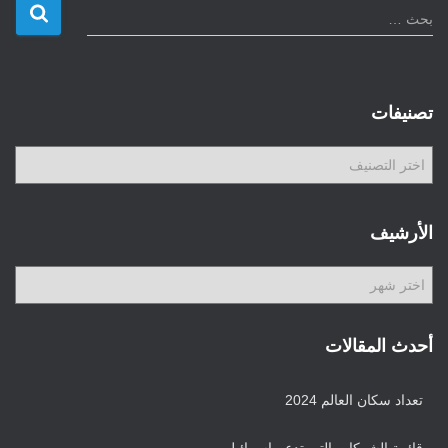
ا
بحث …
ل
ب
ح
ث
تصنيفات
ع
ن
ت
:
ص
ن
ي
الأرشيف
ف
ا
ا
ت
ل
أ
ر
أحدث المقالات
ش
ي
تعداد سكان العالم 2024
ف
قائمة الشركات التي تدعم إسرائيل