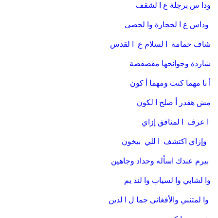
ودا س برجلة ع ا لشقف
وداس ع ا لحجارة وا لحصى
شاف حمامة ا لسلام ع ا لقدس
شاردة وجوانحها مقصقصة
أ نا مهما كنت ومهما أ كون
مش هقدر أ صلح ا لكون
ا عرف ا لمنافق إزاي
وإزاي اكتشف ا للي بيخون
بيرم عندك اسأله وحداد وجاهين
وا لشابي وا لسياب وا لند يم
وا لمتنبي والأفغاني جما ل ا لدين