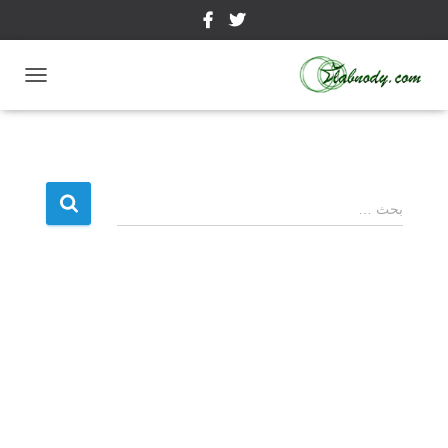
ت
ب
د
ي
ل
ا
ا
ل
بحث …
ل
ت
ن
ب
ق
ح
ل
ث
ع
ن
: