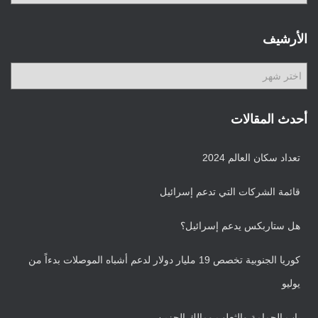
ص
ن
ي
الأرشيف
ف
ا
ا
ت
ل
أ
ر
أحدث المقالات
ش
ي
تعداد سكان العالم 2024
ف
قائمة الشركات التي تدعم إسرائيل
هل ستاربكس يدعم إسرائيل؟
كوريا الجنوبية تخصص 19 مليار دولار لدعم أشباه الموصلات بدءاً من
يوليو
باب الحمامة والثعلب ومالك الحزين