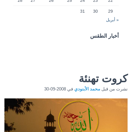
28
27
26
25
24
23
22
31
30
29
« أبريل
أخبار الطقس
CAIRO WEATHER
كروت تهنئة
نشرت من قبل
محمد الأبنودي
في
2008-09-30