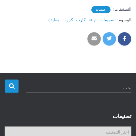
التصنيفات:
رسومات
الوسوم:
تصميمات
تهنئة
كارت
كروت
معايدة
ا
بحث …
ل
ب
ح
ث
تصنيفات
ع
ن
ت
: