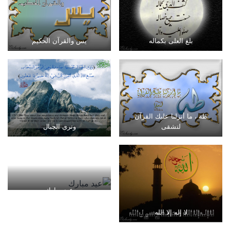
بلغ العلى بكماله
يس والقرآن الحكيم
طه ، ما أنزلنا عليك القرآن
لتشقى
وترى الجبال
عيد مبارك
لا إله إلا الله