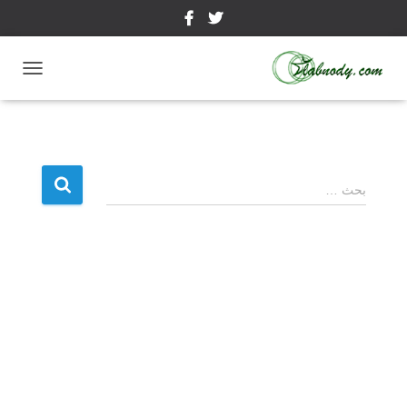
ت
ب
د
ي
ل
ا
ا
ل
بحث …
ل
ت
ن
ب
ق
ح
ل
ث
ع
ن
: