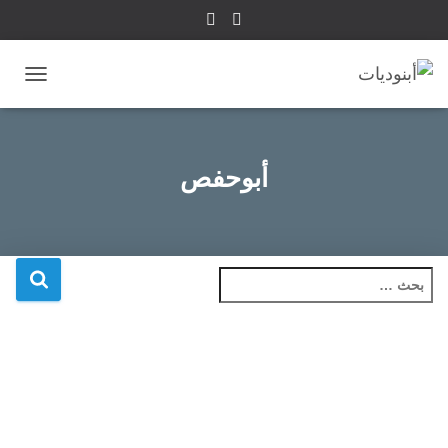
تبديل
التنقل
أبوحفص
ا
ل
ب
ح
ث
ع
ن
: