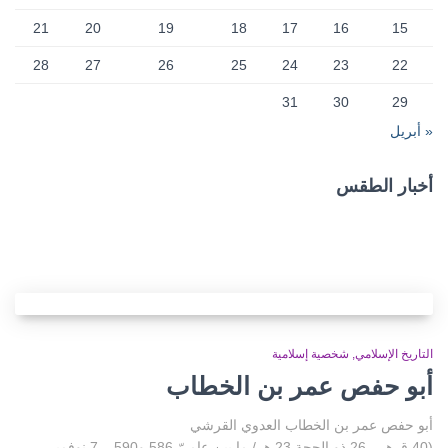
21
20
19
18
17
16
15
28
27
26
25
24
23
22
31
30
29
« أبريل
أخبار الطقس
CAIRO WEATHER
التاريخ الإسلامي
شخصية إسلامية
أبو حفص عمر بن الخطاب
أبو حفص عمر بن الخطاب العدوي القرشي
(40 ق.هـ – 26 ذو الحجة 23 هـ / ما بين عاميّ 586 و590 – 7 نوفمبر