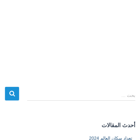
ا
بحث …
ل
ب
ح
ث
أحدث المقالات
ع
ن
تعداد سكان العالم 2024