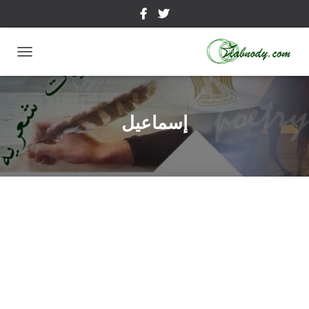
تبديل
التنقل
إسماعيل