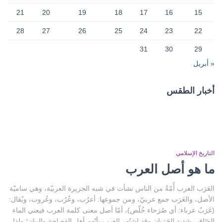
21
20
19
18
17
16
15
28
27
26
25
24
23
22
31
30
29
« أبريل
أخبار الطقس
CAIRO WEATHER
التاريخ الإسلامي
ما هو أصل العرب
العَرَب العرب أُمّةٌ من الناس نشأت في شبه الجزيرة العربيّة، وهي ساميّة
الأصل، والعَرَب جمع عربيّ، ومن جموعها: أعرُب، وعُرُب، وعُروب، ويُقال:
(عَرَبٌ عرباء: أي صُرَحاء خُلّص)، أمّا أصل معنى كلمة العرب فيعني الماء
الصّافي شديد الجَرَيان.وقد اشتُهِر العرب بأنّهم أهل الفصاحة والبيان؛ ولذا