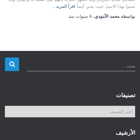
سموا بهذا الاسم؛ حيث يعني أيضاً
اقرأ المزيد…
بواسطة
محمد الأبنودي
،
6 سنوات
منذ
ا
بحث …
ل
ب
ح
ث
تصنيفات
ع
ن
ت
:
ص
ن
ي
الأرشيف
ف