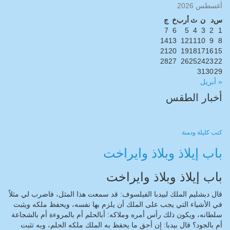
أغسطس 2026
س
د
ن
ث
أرب
خ
ج
7
6
5
4
3
2
1
14
13
12
11
10
9
8
21
20
19
18
17
16
15
28
27
26
25
24
23
22
31
30
29
« أبريل
أخبار الطقس
CAIRO WEATHER
كتب
كليلة ودمنة
باب إيلاذ وبلاذ وايراخت
باب إيلاذ وبلاذ وايراخت
قال دبشليم الملك لبيدبا الفيلسوف: قد سمعت هذا المثل، فاضرب لي مثلاً
في الأشياء التي يجب على الملك أن يلزم بها نفسه، ويحفظ ملكه ويثبت
سلطانه، ويكون ذلك رأس أمره وملاكه: أبالحلم أم بالمروءة أم بالشجاعة
أم بالجود؟ قال بيدبا: إن أحق ما يحفظ به الملك ملكه الحلم، وبه تثبت