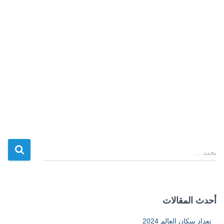
ا
بحث …
ل
ب
ح
ث
أحدث المقالات
ع
ن
تعداد سكان العالم 2024