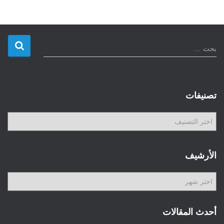
ا
بحث …
ل
ب
ح
ث
تصنيفات
ع
ن
ت
:
ص
ن
ي
الأرشيف
ف
ا
ا
ت
ل
أ
ر
أحدث المقالات
ش