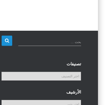
CAIRO WEATHER
ا
بحث …
ل
ب
ح
ث
تصنيفات
ع
ن
ت
:
ص
ن
ي
الأرشيف
ف
ا
ا