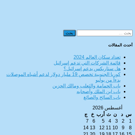
البحث
عن:
أحدث المقالات
تعداد سكان العالم 2024
قائمة الشركات التي تدعم إسرائيل
هل ستاربكس يدعم إسرائيل؟
كوريا الجنوبية تخصص 19 مليار دولار لدعم أشباه الموصلات
بدءاً من يوليو
باب الحمامة والثعلب ومالك الحزين
باب ابن الملك وأصحابه
باب السائح والصائغ
أغسطس 2026
س
د
ن
ث
أرب
خ
ج
7
6
5
4
3
2
1
14
13
12
11
10
9
8
21
20
19
18
17
16
15