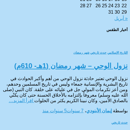
28
27
26
25
24
23
22
31
30
29
« أبريل
أخبار الطقس
CAIRO WEATHER
التاريخ الإسلامي
حدث تاريخي
شهر رمضان
نزول الوحي – شهر رمضان (1هـ- 610م)
نزول الوحي تعتبر حادثة نزول الوحي من أهم وأكبر الحوادث في
تاريخ البشرية والإنسانية جمعاء وليس في تاريخ المسلمين وحدهم،
ومن أعز تكرمات المولى جل في عليائه على خلقة. كان النبي (صلى
الله عليه وسلم) معروفاً بإلتزامه بالأخلاق الحسنة حتى كان يكنٌي
بالصادق الأمين، وكان نبينا الكريم يكثر من الخلوات
اقرأ المزيد…
بواسطة
إيمان الأبنودي
،
7 سنوات
5 سنوات
منذ
حدث تاريخي