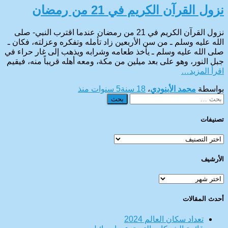
نزول القرآن الكريم في 21 من رمضان
نزول القرآن الكريم في 21 من رمضان عندما اقترب النبي- صلى
الله عليه وسلم ـ من سن الأربعين زاد تأمله وتفكره وعزلته، فكان ـ
صلى الله عليه وسلم ـ يأخذ طعامه وشرابه ويذهب إلى غار حراء في
جبل النور، وهو على بعد ميلين من مكة، ومعه أهله قريباً منه، فيقيم
اقرأ المزيد…
بواسطة
محمد الأبنودي
،
18 سنة
5 سنوات
منذ
البحث
عن:
تصنيفات
تصنيفات
الأرشيف
الأرشيف
أحدث المقالات
تعداد سكان العالم 2024