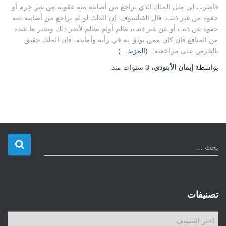
فاضرب لي مثل الملك الذي يراجع من أصابته منه عقوبة من غير جرم أو
جفوة من غير ذنب. قال الفيلسوف: إن الملك لو لم يراجع من أصابته منه
جفوة عن ذنب أو عن غير ذنب، ظلم أولم يظلم لأضر ذلك ويخبر ما عنده
من المنافع فإن كان ممن يوثق به في رأيه وأمانته، فإن الملك حقيق
بالحرص على مراجعته:
(المزيد…)
بواسطة
إيمان الأبنودي
،
3 سنوات
منذ
ا
بحث …
ل
ب
ح
ث
تصنيفات
ع
ن
ت
: