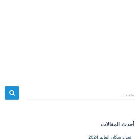
ا
بحث …
ل
ب
ح
ث
أحدث المقالات
ع
ن
تعداد سكان العالم 2024