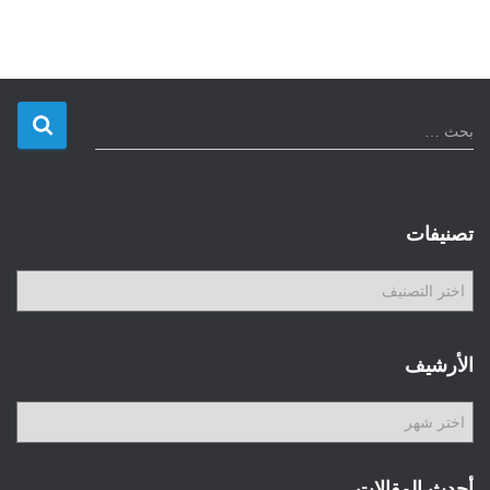
ا
بحث …
ل
ب
ح
ث
تصنيفات
ع
ن
ت
:
ص
ن
ي
الأرشيف
ف
ا
ا
ت
ل
أ
ر
أحدث المقالات