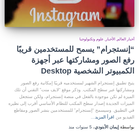
أخبار العالم
الأخبار
علوم وتكنولوجيا
“إنستجرام” يسمح للمستخدمين قريبًا
رفع الصور ومشاركتها عبر أجهزة
الكمبيوتر الشخصية Desktop
يتيح تطبيق إنستجرام الشهير لمستخدميه قريبًا إمكانية رفع الصور
ومشاركتها عبر سطح المكتب. وذكر موقع “لايف منت” التقني أن تلك
الميزة لم تكن موجودة بالفعل في منصة إنستجرام، ولكن ستجعل
الميزات الجديدة إصدار سطح المكتب للنظام الأساسي أقرب إلى نظيره
في التطبيق. وسيسمح “إنستجرام” للمستخدمين بنشر الصور ومقاطع
الفيديو من
اقرأ المزيد…
بواسطة
إيمان الأبنودي
،
5 سنوات
منذ