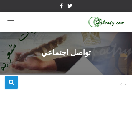
تبديل
التنقل
تواصل اجتماعي
ا
بحث …
ل
ب
ح
ث
ع
ن
: