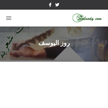
تبديل
التنقل
روز اليوسف