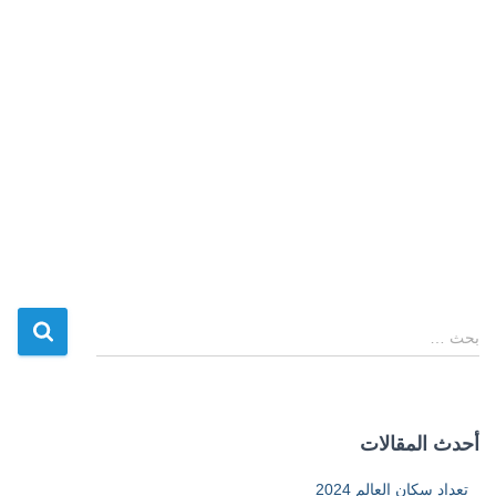
ا
بحث …
ل
ب
ح
ث
أحدث المقالات
ع
ن
تعداد سكان العالم 2024