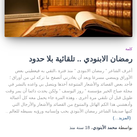
كلمة
رمضان الابنودي .. تلقائية بلا حدود
أعرف الشاعر ” رمضان الابنودى ” منذ فترة ،التقي به فيعطيني بعض
الأوراق ويمضي مسرعا وبعد أن يغادرني أتصفح ما تركه لي من أوراق ؛
فأجد بعض القصائد والأشعار المتنوعة آخذها ويتصل بي واعده بالنشر في
مجلة صباح الخير مؤسسة ” روز اليوسف ” ولكن يحدث دائما أن يمر وقت
طويل قبل أن نلتقي مرة أخرى ، وهذة المرة جاء يحمل معه كل أعمالة
وأدهشني هذا الكم الهائل والمتنوع من القصائد والأشعار والأزجال التي
كتبها صديقنا الشاعر رمضان الأبنودي بحب وإنسانيه ورؤيه بسيطه للعالم ..
(المزيد…)
بواسطة
محمد الأبنودي
،
18 سنة
منذ