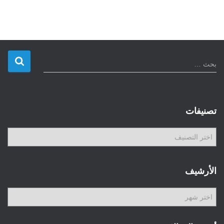
ا
بحث …
ل
ب
ح
ث
تصنيفات
ع
ن
ت
:
ص
ن
ي
الأرشيف
ف
ا
ا
ت
ل
أ