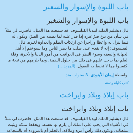
باب اللبوة والإسوار والشغبر
باب اللبوة والإسوار والشغبر
قال دبشليم الملك لبيدبا الفيلسوف: قد سمعت هذا المثل. فاضرب لي مثلاً
في شأن من يدع ضرّ غيره إذا قدر عليه لما يصيبه من الضرّ، ويكون له
فيما ينزل به واعظا وزاجرا عن ارتكاب الظلم والعداوة لغيره. قال
الفيلسوف: إنه لا يقدم على طلب ما يضر الناس وما يسوءهم إلا أهل
الجهالة والسفه وسوء النظر في العواقب من أمور الدنيا والآخرة، وقلة
العلم بما يدخل عليهم في ذلك من حلول النقمة، وبما يلزمهم من تبعة ما
اكتسبوا مما لا تحيط به العقول.
(المزيد…)
بواسطة
إيمان الأبنودي
،
3 سنوات
منذ
كتب
كليلة ودمنة
باب إيلاذ وبلاذ وايراخت
باب إيلاذ وبلاذ وايراخت
قال دبشليم الملك لبيدبا الفيلسوف: قد سمعت هذا المثل، فاضرب لي مثلاً
في الأشياء التي يجب على الملك أن يلزم بها نفسه، ويحفظ ملكه ويثبت
سلطانه، ويكون ذلك رأس أمره وملاكه: أبالحلم أم بالمروءة أم بالشجاعة