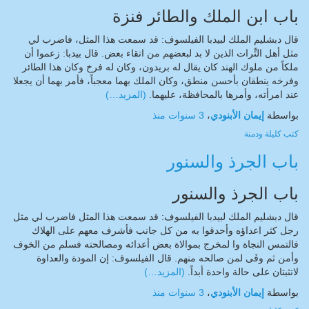
باب ابن الملك والطائر فنزة
قال دبشليم الملك لبيدبا الفيلسوف: قد سمعت هذا المثل، فاضرب لي
مثل أهل التِّرات الذين لا بد لبعضهم من اتقاء بعض. قال بيدبا: زعموا أن
ملكاً من ملوك الهند كان يقال له بريدون، وكان له فرخ وكان هذا الطائر
وفرخه ينطقان بأحسن منطق، وكان الملك بهما معجباً، فأمر بهما أن يجعلا
عند امرأته، وأمرها بالمحافظة، عليهما.
(المزيد…)
بواسطة
إيمان الأبنودي
،
3 سنوات
منذ
كتب
كليلة ودمنة
باب الجرذ والسنور
باب الجرذ والسنور
قال دبشليم الملك لبيدبا الفيلسوف: قد سمعت هذا المثل فاضرب لي مثل
رجل كثر اعداؤه وأحدقوا به من كل جانب فأشرف معهم على الهلاك
فالتمس النجاة وا لمخرج بموالاة بعض أعدائه ومصالحته فسلم من الخوف
وأمن ثم وفَى لمن صالحه منهم. قال الفيلسوف: إن المودة والعداوة
لاتثبتان على حالة واحدة أبداً.
(المزيد…)
بواسطة
إيمان الأبنودي
،
3 سنوات
منذ