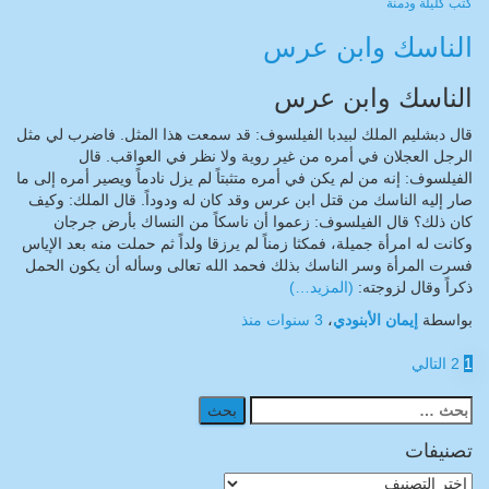
كتب
كليلة ودمنة
الناسك وابن عرس
الناسك وابن عرس
قال دبشليم الملك لبيدبا الفيلسوف: قد سمعت هذا المثل. فاضرب لي مثل
الرجل العجلان في أمره من غير روية ولا نظر في العواقب. قال
الفيلسوف: إنه من لم يكن في أمره متثبتاً لم يزل نادماً ويصير أمره إلى ما
صار إليه الناسك من قتل ابن عرس وقد كان له ودوداً. قال الملك: وكيف
كان ذلك؟ قال الفيلسوف: زعموا أن ناسكاً من النساك بأرض جرجان
وكانت له امرأة جميلة، فمكثا زمناً لم يرزقا ولداً ثم حملت منه بعد الإياس
فسرت المرأة وسر الناسك بذلك فحمد الله تعالى وسأله أن يكون الحمل
ذكراً وقال لزوجته:
(المزيد…)
بواسطة
إيمان الأبنودي
،
3 سنوات
منذ
تعدد
1
2
التالي
صفحات
البحث
المقالات
عن:
تصنيفات
تصنيفات