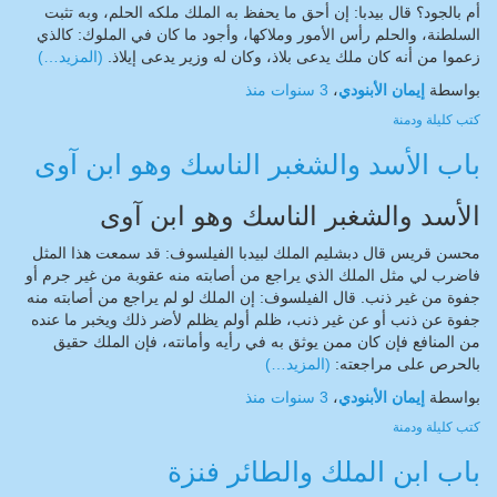
أم بالجود؟ قال بيدبا: إن أحق ما يحفظ به الملك ملكه الحلم، وبه تثبت
السلطنة، والحلم رأس الأمور وملاكها، وأجود ما كان في الملوك: كالذي
زعموا من أنه كان ملك يدعى بلاذ، وكان له وزير يدعى إيلاذ.
(المزيد…)
بواسطة
إيمان الأبنودي
،
3 سنوات
منذ
كتب
كليلة ودمنة
باب الأسد والشغبر الناسك وهو ابن آوى
الأسد والشغبر الناسك وهو ابن آوى
محسن قريس قال دبشليم الملك لبيدبا الفيلسوف: قد سمعت هذا المثل
فاضرب لي مثل الملك الذي يراجع من أصابته منه عقوبة من غير جرم أو
جفوة من غير ذنب. قال الفيلسوف: إن الملك لو لم يراجع من أصابته منه
جفوة عن ذنب أو عن غير ذنب، ظلم أولم يظلم لأضر ذلك ويخبر ما عنده
من المنافع فإن كان ممن يوثق به في رأيه وأمانته، فإن الملك حقيق
بالحرص على مراجعته:
(المزيد…)
بواسطة
إيمان الأبنودي
،
3 سنوات
منذ
كتب
كليلة ودمنة
باب ابن الملك والطائر فنزة