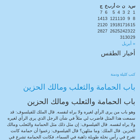
س
د
ن
ث
أرب
خ
ج
7
6
5
4
3
2
1
14
13
12
11
10
9
8
21
20
19
18
17
16
15
28
27
26
25
24
23
22
31
30
29
« أبريل
أخبار الطقس
CAIRO WEATHER
كتب
كليلة ودمنة
باب الحمامة والثعلب ومالك الحزين
باب الحمامة والثعلب ومالك الحزين
وهو باب من يرى الرأي لغيره ولا يراه لنفسه. قال الملك للفيلسوف: قد
سمعت هذا المثل فاضرب لي مثلاً في شأن الرجل الذي يرى الرأي لغيره
ولا يراه لنفسه. قال الفيلسوف: إن مثل ذلك مثل الحمامة والثعلب ومالك
الحزين. قال الملك: وما مثلهن؟ قال الفيلسوف: زعموا أن حمامة كانت
تفرخ في رأس نخلة طويلة ذاهبة في السماء، فكانت الحمامة تشرع في