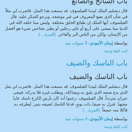
باب السائح والصائغ
قال دبشليم الملك لبيدبا الفيلسوف: قد سمعت هذا المثل. فاضرب لي مثلاً
في شأن الذي يضع المعروف في غير موضعه، ويرجو الشكر عليه. قال
الفيلسوف: أيها الملك إن طبائع الخلق مختلفة. وليس مما خلقه الله في
الدنيا مما يمشي على أربع أو على رجلين أو يطير بجناحين شيء هو أفضل
من الإنسان، ولكن من الناس البر والفاجر.
(المزيد…)
بواسطة
إيمان الأبنودي
،
3 سنوات
منذ
كتب
كليلة ودمنة
باب الناسك والضيف
باب الناسك والضيف
قال دبشليم الملك لبيدبا الفيلسوف: قد سمعت هذا المثل. فاضرب لي مثل
الذي يدع صنعه الذي يليق به ويشاكله، ويطلب غيره فلا يدركه: فيبقى
حيران متردداً. قال الفيلسوف: زعموا أنه كان بأرض الكرخ ناسك عابدٌ
مجتهدٌ. فنزل به ضيفٌ ذات يومٍ، فدعا الناسك لضيفه بتمر: ليطرفه به.
فأكلا منه جميعاً.
(المزيد…)
بواسطة
إيمان الأبنودي
،
3 سنوات
منذ
كتب
كليلة ودمنة