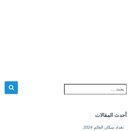
ا
ل
ب
ح
ث
أحدث المقالات
ع
ن
تعداد سكان العالم 2024