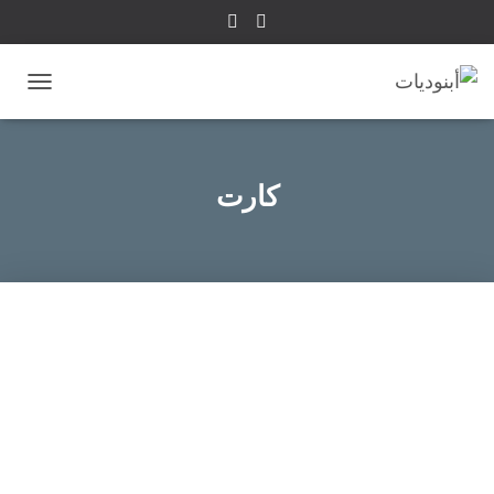
تبديل
التنقل
كارت