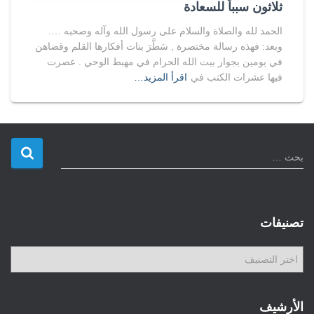
ثلاثون سبباً للسعادة
الحمد لله والصلاة والسلام على رسول الله وآله وصحبه ….
وبعد: فهذه رسالة مختصرة , سَطَّرَ بنات أفكارها القلم وقضاهن
في يومين بجوار بيت الله الحرام في مهبط الوحي . عصرت
فيها عشرات الكتب في
اقرأ المزيد…
ا
بحث …
ل
ب
ح
ث
تصنيفات
ع
ن
ت
:
ص
ن
ي
الأرشيف