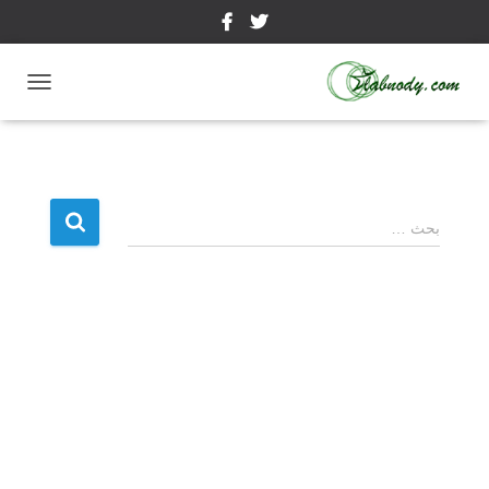
ت
ب
د
ي
ل
ا
ا
ل
بحث …
ل
ت
ن
ب
ق
ح
ل
ث
ع
ن
: