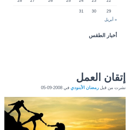
28
27
26
25
24
23
22
31
30
29
« أبريل
أخبار الطقس
CAIRO WEATHER
إتقان العمل
نشرت من قبل
رمضان الأبنودي
في
2008-09-05