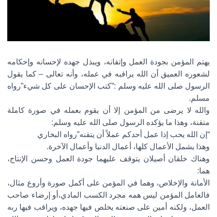
يهتم المؤمن بجودة العمل وإتقانه، ويبذل جهده لإحسانه وإحكامه
لشعوره العميق أن الله يراقبه في عمله، وأنه تعالى – كما يقول
الرسول صلى الله عليه وسلم :”كتب الإحسان على كل شيء”رواه
مسلم.
والله لا يرضى من المؤمن إلا أن يقوم بعمله في صورة كاملة
متقنة، وهذا ما يؤكده الرسول صلى الله عليه وسلم:
“إن الله يحب إذا عمل أحدكم عملاً أن يتقنه”رواه البخاري
وهذا يشمل الأعمال كلها، أعمال الدنيا وأعمال الآخرة.
وهناك خلقان أصيلان يتوقف عليهما جودة العمل وحسن الإنتاج،
هما:
الأمانة والإخلاص، وهما في المؤمن على أكمل صورة وأروع مثال،
فالعامل المؤمن ليس همه مجرد الكسب المادي،أو إرضاء صاحب
العمل، ولكنه أمين على صنعته يخلص فيها جهده، ويراقب فيها ربه