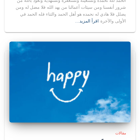
الحمد لله نحمده ونستعينه ونستغفره ونستهديه ونعوذ بالله من
شرور أنفسنا ومن سيئات أعمالنا من يهد الله فلا مضل له ومن
يضلل فلا هادي له نحمده هو أهل الحمد والثناء فله الحمد في
الأولى والآخرة
اقرأ المزيد…
مقالات