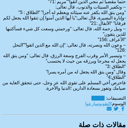
حتما مقضيا ثم ننجي الذين اتقوا””مريم :71”
– وتكفير السيئات والذنوب، قال تعالى:
“ومن يتق الله يكفر عنه سيئاته ويعظم له أجرا” “الطلاق : 5″
-وإنارة البصيرة، قال تعالى:”يا أيها الذين آمنوا إن تتقوا الله يجعل لكم
فرقانا” “الأنفال :21”
– ونيل رحمة الله، قال تعالى: “ورحمتي وسعت كل شيء فسأكتبها
للذين يتقون”
“الأعراف :156”
– وعون الله ونصرته، قال تعالى: “إن الله مع الذين اتقوا””النحل
:128”
– وتيسير الأمر وقرب الفرج وسعة الرزق، قال تعالى: “ومن يتق الله
يجعل له مخرجا ويرزقه من حيث لا يحتسب”
“الطلاق :3”
وقال “ومن يتق الله يجعل له من أمره يسرا”
“الطلاق:4”
فاحرص أخي المسلم على تقوى الله عز وجل، حتى تتحقق الغاية من
صيامك وتفوز بسعادة الدارين ؛الدنيا والآخرة.
التصنيفات:
مقالات
الوسوم:
التقوى
وسارعوا
مقالات ذات صلة