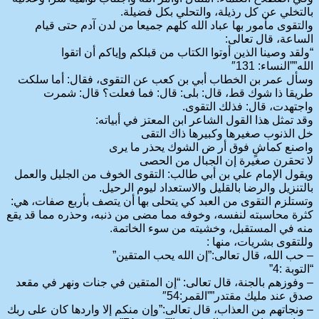
بالتخلي عن كل رذيلة، والتحلي بكل فضيلة.
والتقوى مأمور بها عباد الله كلهم جميعا من لدن آدم حتى قيام
الساعة، قال تعالى:
“ولقد وصينا الذين أوتوا الكتاب من قبلكم وإياكم أن اتقوا
الله””النساء: 131″
وسأل عمر بن الخطاب أبي بن كعب عن التقوى، فقال: أما سلكت
طريقا ذا شوك قط، قال: بلى: قال: فما فعلت؟ قال: شمرت
واجتهدت، قال: فذلك التقوى.
وقد تمثل هذا القول الشاعر ابن المعتز في أبياته:
خل الذنوب صغيرها وكبيرها ذاك التقى
واصنع كماشٍ فوق أر ض الشوك يحذر ما يرى
لا تحقرن صغيرة إن الجبال من الحصى
ويقول الإمام علي بن أبي طالب: التقوى الخوف من الجليل والعمل
بالتنزيل والرضا بالقليل والاستعداد ليوم الرحيل.
وتستلزم التقوى من العبد كي يتحلى بها أن يتصف بأربع صفات، هي:
كثرة محاسبته لنفسه، وخوفه مما مضى من ذنبه، وحذره مما قد يقع
منه في المستقبل، وخشيته من سوء الخاتمة.
وللتقوى بشريات، منها :
– حب الله، قال تعالى:”إن الله يحب المتقين”
“التوبة :4”
– وفوزهم بالجنة، قال تعالى: “إن المتقين في جنات ونهر في مقعد
صدق عند مليك مقتدر””القمر:54″
– ونجاتهم من العذاب، قال تعالى:”وإن منكم إلا واردها كان على ربك