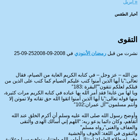
« أبريل
أخبار الطقس
CAIRO WEATHER
التقوى
نشرت من قبل
رمضان الأبنودي
في
2008-09-25
2008-09-25
بين الله – عز وجل – في كتابه الكريم الغاية من الصيام، فقال
تعالى:”يا أيها الذين آمنوا كتب عليكم الصيام كما كتب على الذين من
قبلكم لعلكم تتقون””البقرة :183″
ويا لها من غاية! فقد أمر الله بها عباده في كتابه الكريم مرات كثيرة،
منها قوله تعالى:”يا أيها الذين آمنوا اتقوا الله حق تقاته ولا تموتن إلا
وأنتم مسلمون””آل عمران:102″
وأوضح رسول الله صلى الله عليه وسلم أن أكرم الخلق عند الله
أتقاهم، وكان دائما يدعو ربه: “اللهم إني أسألك الهدى والتقى
والعفاف والغنى”رواه مسلم”
والتقوى في اللغة: الخوف والخشية
وفي اصطلاح العلماء: امتثال أوامر الله واجتناب نواهيه سرا وعلانية