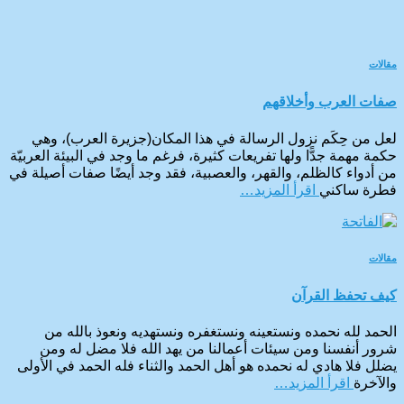
مقالات
صفات العرب وأخلاقهم
لعل من حِكَم نزول الرسالة في هذا المكان(جزيرة العرب)، وهي
حكمة مهمة جدًّا ولها تفريعات كثيرة، فرغم ما وجد في البيئة العربيّة
من أدواء كالظلم، والقهر، والعصبية، فقد وجد أيضًا صفات أصيلة في
فطرة ساكني
اقرأ المزيد…
مقالات
كيف تحفظ القرآن
الحمد لله نحمده ونستعينه ونستغفره ونستهديه ونعوذ بالله من
شرور أنفسنا ومن سيئات أعمالنا من يهد الله فلا مضل له ومن
يضلل فلا هادي له نحمده هو أهل الحمد والثناء فله الحمد في الأولى
والآخرة
اقرأ المزيد…