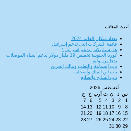
أحدث المقالات
تعداد سكان العالم 2024
قائمة الشركات التي تدعم إسرائيل
هل ستاربكس يدعم إسرائيل؟
كوريا الجنوبية تخصص 19 مليار دولار لدعم أشباه الموصلات
بدءاً من يوليو
باب الحمامة والثعلب ومالك الحزين
باب ابن الملك وأصحابه
باب السائح والصائغ
أغسطس 2026
س
د
ن
ث
أرب
خ
ج
7
6
5
4
3
2
1
14
13
12
11
10
9
8
21
20
19
18
17
16
15
28
27
26
25
24
23
22
31
30
29